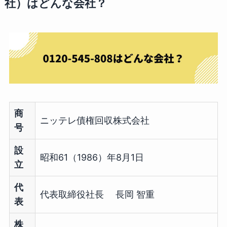
社）はどんな会社？
商
ニッテレ債権回収株式会社
号
設
昭和61（1986）年8月1日
立
代
代表取締役社長 長岡 智重
表
株