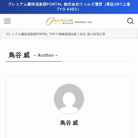
プレミアム優待倶楽部PORTAL 株式会社ウィルズ運営（東証GRT上場
TYO 4482）
プレミアム優待倶楽部PORTAL TOP
保険相談比較
鳥谷 威の執筆記事
鳥谷 威
– Author –
鳥谷 威