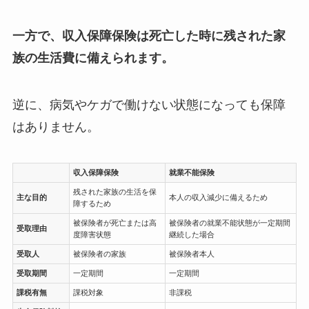
一方で、収入保障保険は死亡した時に残された家
族の生活費に備えられます。
逆に、病気やケガで働けない状態になっても保障
はありません。
収入保障保険
就業不能保険
残された家族の生活を保
主な目的
本人の収入減少に備えるため
障するため
被保険者が死亡または高
被保険者の就業不能状態が一定期間
受取理由
度障害状態
継続した場合
受取人
被保険者の家族
被保険者本人
受取期間
一定期間
一定期間
課税有無
課税対象
非課税