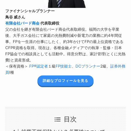
ファイナンシャルプランナー
鳥谷 威さん
有限会社バード商会
代表取締役
父の会社を継ぎ有限会社バード商会代表取締役。福岡の大学を卒業
後、大手ガス会社にて家庭の光熱費削減や新電力の業務に約4年間従
事。FPを一生涯の仕事にしたく、約3年かけてFPの最上位資格である
CFPR資格を取得。現在は、各種金融メディアでの執筆・監修・日本
FP協会での相談員としても活動中。得意分野は、家計管理(とくに光熱
費)と資産形成。
＜保有資格＞
FP®認定者
１級
FP技能士
、
DCプランナー
2級、
証券外務
員
Ⅰ種
詳細なプロフィールを見る
目次