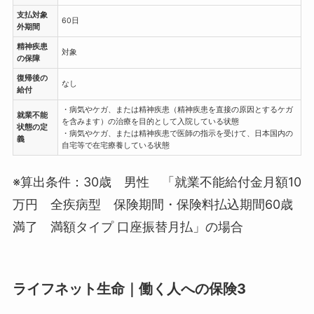
支払対象
60日
外期間
精神疾患
対象
の保障
復帰後の
なし
給付
・病気やケガ、または精神疾患（精神疾患を直接の原因とするケガ
就業不能
を含みます）の治療を目的として入院している状態
状態の定
・病気やケガ、または精神疾患で医師の指示を受けて、日本国内の
義
自宅等で在宅療養している状態
※算出条件：30歳 男性 「就業不能給付金月額10
万円 全疾病型 保険期間・保険料払込期間60歳
満了 満額タイプ 口座振替月払」の場合
ライフネット生命｜働く人への保険3