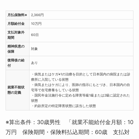
月払保険料※
2,366円
月額給付金
10万円
支払対象外
60日
期間
精神疾患の
対象
保障
復帰後の給
あり
付
・病気またはケガ※1の治療を目的として日本国内の病院または診
療所に入院している状態
・病気またはケガにより、医師の指示にもとづき、日本国内の自
就業不能状
宅等で在宅療養をしている状態
態の定義
・国民年金法施行令に定める障害等級1級または2級に認定された
状態
・約款所定の特定障害状態に該当した状態
※算出条件：30歳男性 「就業不能給付金月額：10
万円 保険期間・保険料払込期間：60歳 支払対