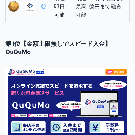
◎
即日
最高1億円まで融資
可能
可能
第1位【金額上限無しでスピード入金】
QuQuMo