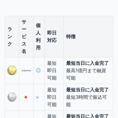
サ
個
ラ
ー
人
即日
ン
ビ
特徴
利
対応
ク
ス
用
名
最短
最短当日に入金完了
◎
即日
最高1億円まで融資
可能
可能
最短
最短当日に入金完了
×
即日
最短3時間で振込可
可能
能
最短
最短当日に入金完了