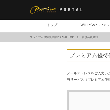
トップ
WILLsCoin
につい
プレミアム優待倶楽部PORTAL TOP
新規会員登録
プレミアム優待倶
メールアドレスをご入力い
当サービス（プレミアム優待