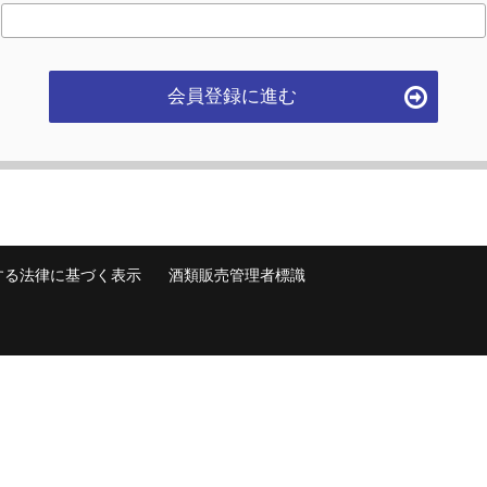
する法律に基づく表示
酒類販売管理者標識