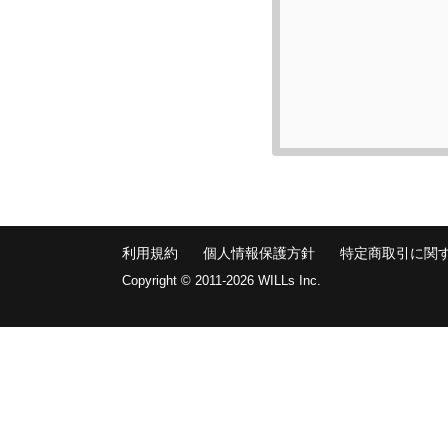
利用規約
個人情報保護方針
特定商取引に関
Copyright © 2011-2026 WILLs Inc.