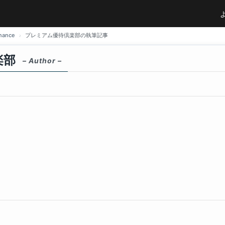
ance
プレミアム優待倶楽部の執筆記事
楽部
– Author –