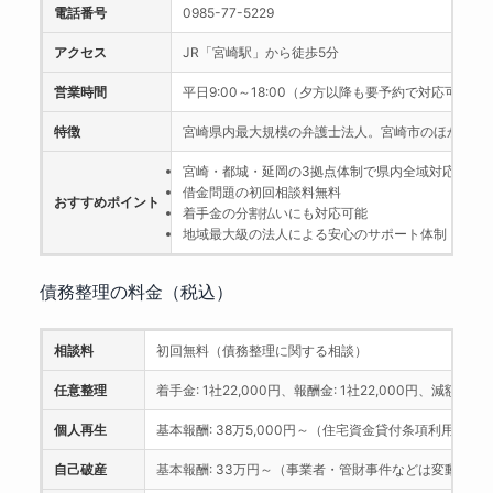
電話番号
0985-77-5229
アクセス
JR「宮崎駅」から徒歩5分
営業時間
平日9:00～18:00（夕方以降も要予約で対応可）
特徴
宮崎県内最大規模の弁護士法人。宮崎市のほか、都
宮崎・都城・延岡の3拠点体制で県内全域対応
借金問題の初回相談料無料
おすすめポイント
着手金の分割払いにも対応可能
地域最大級の法人による安心のサポート体制
債務整理の料金（税込）
相談料
初回無料（債務整理に関する相談）
任意整理
着手金: 1社22,000円、報酬金: 1社22,000円、減額報酬: 
個人再生
基本報酬: 38万5,000円～（住宅資金貸付条項利用時は
自己破産
基本報酬: 33万円～（事業者・管財事件などは変動あり