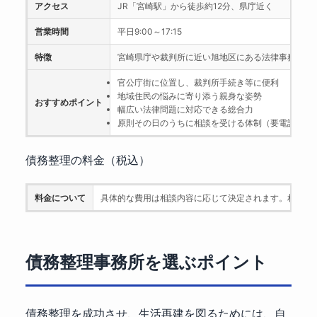
アクセス
JR「宮崎駅」から徒歩約12分、県庁近く
営業時間
平日9:00～17:15
特徴
宮崎県庁や裁判所に近い旭地区にある法律事務所で
官公庁街に位置し、裁判所手続き等に便利
地域住民の悩みに寄り添う親身な姿勢
おすすめポイント
幅広い法律問題に対応できる総合力
原則その日のうちに相談を受ける体制（要電話予約
債務整理の料金（税込）
料金について
具体的な費用は相談内容に応じて決定されます。相談予
債務整理事務所を選ぶポイント
債務整理を成功させ、生活再建を図るためには、自