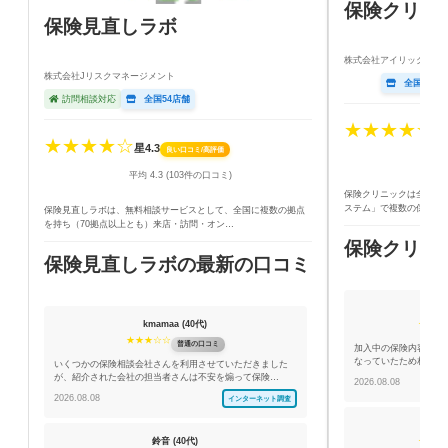
保険クリニ
保険見直しラボ
株式会社アイリックコー
株式会社Jリスクマネージメント
全国156店
訪問相談対応
全国54店舗
★★★★☆
星4
★★★★☆
星4.3
良い口コミ/高評価
平均 
平均 4.3 (103件の口コミ)
保険クリニックは全国に
ステム」で複数の保険を
保険見直しラボは、無料相談サービスとして、全国に複数の拠点
を持ち（70拠点以上とも）来店・訪問・オン…
保険クリニ
保険見直しラボの最新の口コミ
見直
kmamaa (40代)
★★★
★★★☆☆
普通の口コミ
加入中の保険内容が複
なっていたため相談し
いくつかの保険相談会社さんを利用させていただきました
が、紹介された会社の担当者さんは不安を煽って保険…
2026.08.08
2026.08.08
インターネット調査
ち
鈴音 (40代)
★★★