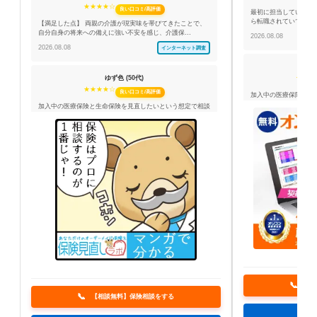
★★★★☆
良い口コミ/高評価
最初に担当していただ
ら転職されていて保険
【満足した点】 両親の介護が現実味を帯びてきたことで、
自分自身の将来への備えに強い不安を感じ、介護保…
2026.08.08
2026.08.08
インターネット調査
ゆず色 (50代)
★★★
★★★★☆
良い口コミ/高評価
加入中の医療保険や死
しました。担当者が保
加入中の医療保険と生命保険を見直したいという想定で相談
しました。担当者が現在の保障内容や保険料を整理…
2026.08.08
2026.08.08
インターネット調査
【相
【相談無料】保険相談をする
詳