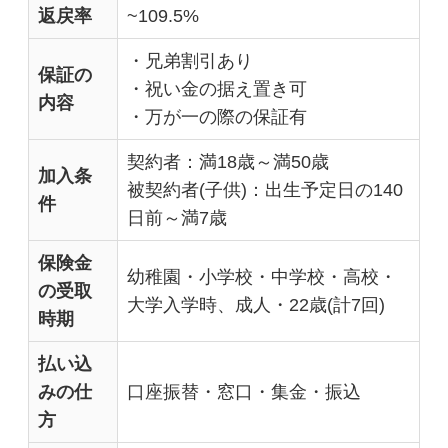
返戻率
~109.5%
・兄弟割引あり
保証の
・祝い金の据え置き可
内容
・万が一の際の保証有
契約者：満18歳～満50歳
加入条
被契約者(子供)：出生予定日の140
件
日前～満7歳
保険金
幼稚園・小学校・中学校・高校・
の受取
大学入学時、成人・22歳(計7回)
時期
払い込
みの仕
口座振替・窓口・集金・振込
方