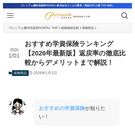
プレミアム優待倶楽部PORTAL 株式会社ウィルズ運営（東証GRT上場 TYO 4482）
プレミアム優待倶楽部PORTAL TOP
保険相談比較
保険商品
おすすめ学資保険ランキング
2026
【2026年最新版】返戻率の徹底比
1/01
較からデメリットまで解説！
2026年1月1日
保険商品
おすすめの学資保険
が知りた
い！