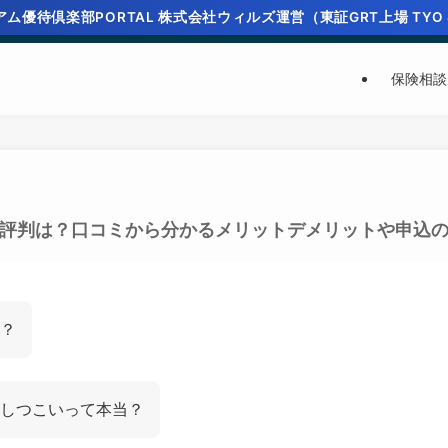
ム優待倶楽部PORTAL 株式会社ウィルズ運営（東証GRT上場 TYO 
保険相談
評判は？口コミから分かるメリットデメリットや申込
？
しつこいって本当？