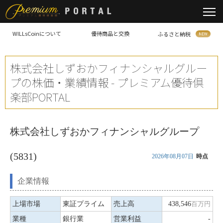
WILLsCoinについて
優待商品と交換
ふるさと納税
株式会社しずおかフィナンシャルグルー
プの株価・業績情報 - プレミアム優待倶
楽部PORTAL