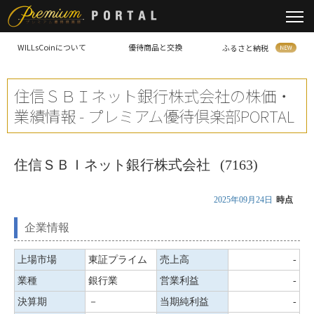
WILLsCoinについて
優待商品と交換
ふるさと納税
住信ＳＢＩネット銀行株式会社の株価・
業績情報 - プレミアム優待倶楽部PORTAL