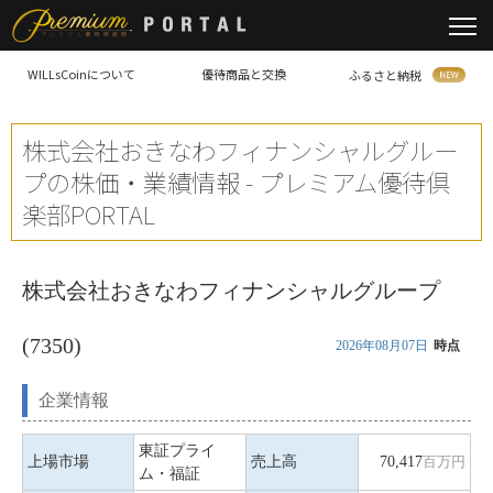
WILLsCoinについて
優待商品と交換
ふるさと納税
株式会社おきなわフィナンシャルグルー
プの株価・業績情報 - プレミアム優待倶
楽部PORTAL