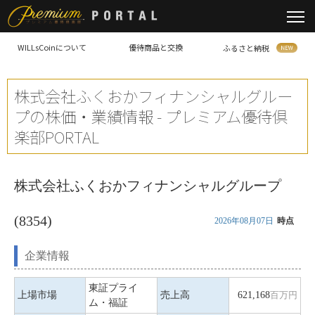
WILLsCoinについて
優待商品と交換
ふるさと納税
株式会社ふくおかフィナンシャルグルー
プの株価・業績情報 - プレミアム優待倶
楽部PORTAL