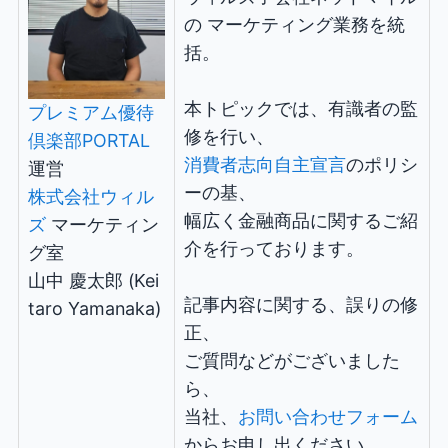
の マーケティング業務を統
括。
本トピックでは、有識者の監
プレミアム優待
修を行い、
倶楽部PORTAL
消費者志向自主宣言
のポリシ
運営
ーの基、
株式会社ウィル
幅広く金融商品に関するご紹
ズ
マーケティン
介を行っております。
グ室
山中 慶太郎 (Kei
記事内容に関する、誤りの修
taro Yamanaka)
正、
ご質問などがございました
ら、
当社、
お問い合わせフォーム
からお申し出ください。