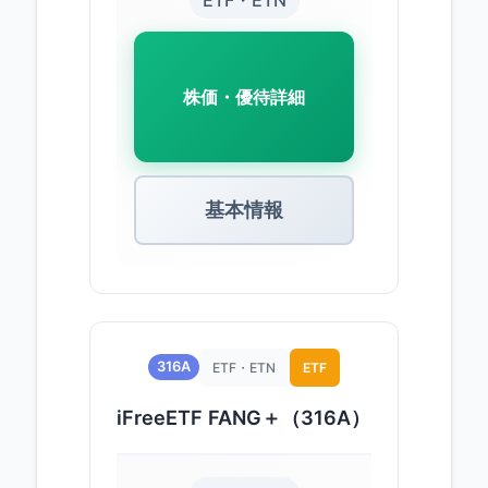
ETF・ETN
株価・優待詳細
基本情報
316A
ETF・ETN
ETF
iFreeETF FANG＋（316A）