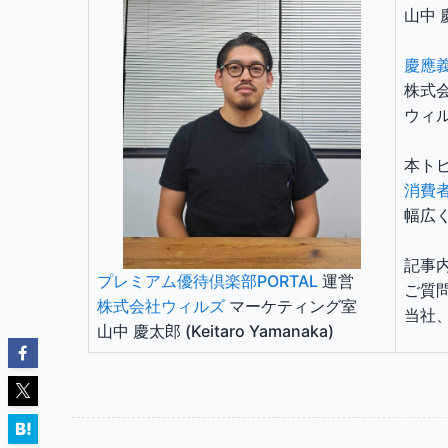
山中 慶
慶應
株式
ウィ
本ト
消費
幅広
記事
プレミアム優待倶楽部PORTAL
運営
ご質
株式会社ウィルズ
マーケティング室
当社
山中 慶太郎 (Keitaro Yamanaka)