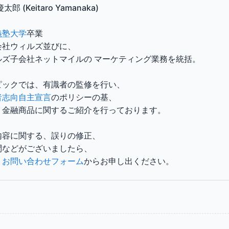
太郎 (Keitaro Yamanaka)
義塾大学
卒業
会社ウィルズ並びに、
ルズ子会社ネットマイルの マーケティング業務を統括。
ピックでは、有識者の監修を行い、
者志向自主宣言
のポリシーの基、
く金融商品に関するご紹介を行っております。
内容に関する、誤りの修正、
問などがございましたら、
、
お問い合わせフォーム
からお申し出ください。