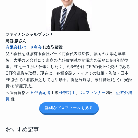
ファイナンシャルプランナー
鳥谷 威さん
有限会社バード商会
代表取締役
父の会社を継ぎ有限会社バード商会代表取締役。福岡の大学を卒業
後、大手ガス会社にて家庭の光熱費削減や新電力の業務に約4年間従
事。FPを一生涯の仕事にしたく、約3年かけてFPの最上位資格である
CFPR資格を取得。現在は、各種金融メディアでの執筆・監修・日本
FP協会での相談員としても活動中。得意分野は、家計管理(とくに光熱
費)と資産形成。
＜保有資格＞
FP®認定者
１級
FP技能士
、
DCプランナー
2級、
証券外務
員
Ⅰ種
詳細なプロフィールを見る
おすすめ記事