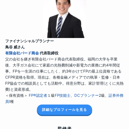
ファイナンシャルプランナー
鳥谷 威さん
有限会社バード商会
代表取締役
父の会社を継ぎ有限会社バード商会代表取締役。福岡の大学を卒業
後、大手ガス会社にて家庭の光熱費削減や新電力の業務に約4年間従
事。FPを一生涯の仕事にしたく、約3年かけてFPの最上位資格である
CFPR資格を取得。現在は、各種金融メディアでの執筆・監修・日本
FP協会での相談員としても活動中。得意分野は、家計管理(とくに光熱
費)と資産形成。
＜保有資格＞
FP®認定者
１級
FP技能士
、
DCプランナー
2級、
証券外務
員
Ⅰ種
詳細なプロフィールを見る
監修者