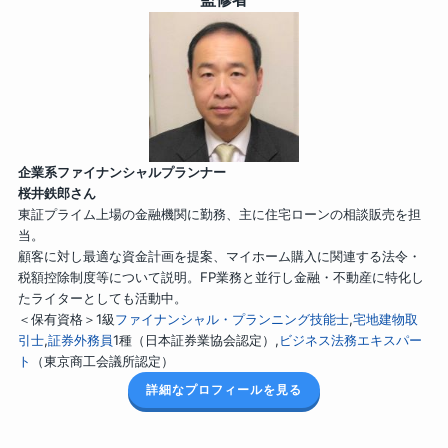
企業系ファイナンシャルプランナー
桜井鉄郎さん
東証プライム上場の金融機関に勤務、主に住宅ローンの相談販売を担
当。
顧客に対し最適な資金計画を提案、マイホーム購入に関連する法令・
税額控除制度等について説明。FP業務と並行し金融・不動産に特化し
たライターとしても活動中。
＜保有資格＞1級
ファイナンシャル・プランニング技能士
,
宅地建物取
引士
,
証券外務員
1種（日本証券業協会認定）,
ビジネス法務エキスパー
ト
（東京商工会議所認定）
詳細なプロフィールを見る